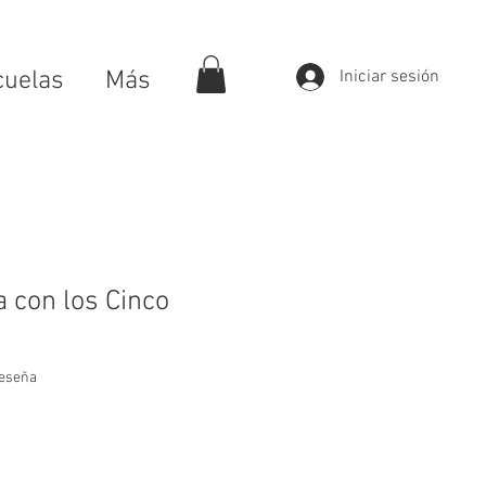
cuelas
Más
Iniciar sesión
 con los Cinco
calificación es de 5.0 de 5 estrellas
 reseña