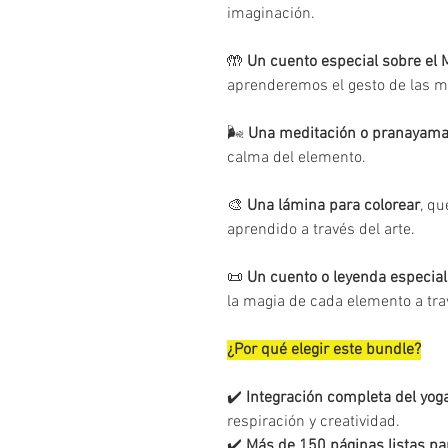
imaginación.
🤲
Un cuento especial sobre el
aprenderemos el gesto de las m
🌬️
Una meditación o pranayam
calma del elemento.
🎨
Una lámina para colorear
, qu
aprendido a través del arte.
📜
Un cuento o leyenda especial
la magia de cada elemento a tra
¿Por qué elegir este bundle?
✔️
Integración completa del yog
respiración y creatividad.
✔️
Más de 150 páginas listas pa