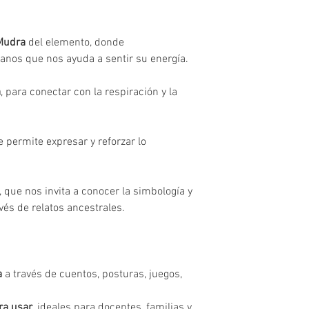
 Mudra
del elemento, donde
anos que nos ayuda a sentir su energía.
a
, para conectar con la respiración y la
e permite expresar y reforzar lo
, que nos invita a conocer la simbología y
vés de relatos ancestrales.
a
a través de cuentos, posturas, juegos,
ra usar
, ideales para docentes, familias y