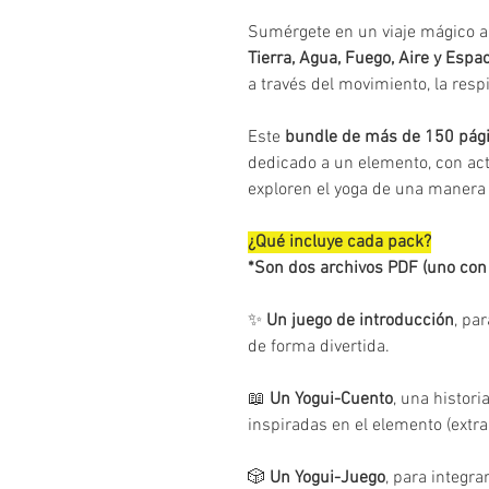
Sumérgete en un viaje mágico a
Tierra, Agua, Fuego, Aire y Espa
a través del movimiento, la respi
Este
bundle de más de 150 pág
dedicado a un elemento, con ac
exploren el yoga de una manera l
¿Qué incluye cada pack?
*Son dos archivos PDF (uno con 
✨
Un juego de introducción
, pa
de forma divertida.
📖
Un Yogui-Cuento
, una histor
inspiradas en el elemento (extra
🎲
Un Yogui-Juego
, para integra