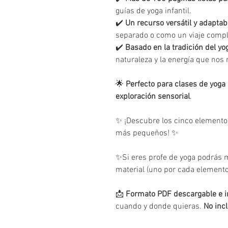
guías de yoga infantil.
✔️
Un recurso versátil y adaptab
separado o como un viaje compl
✔️
Basado en la tradición del yo
naturaleza y la energía que nos 
🌟
Perfecto para clases de yoga 
exploración sensorial
.
✨ ¡Descubre los cinco elementos
más pequeños! ✨
✨Si eres profe de yoga podrás 
material (uno por cada element
📩
Formato PDF descargable e 
cuando y donde quieras.
No inc