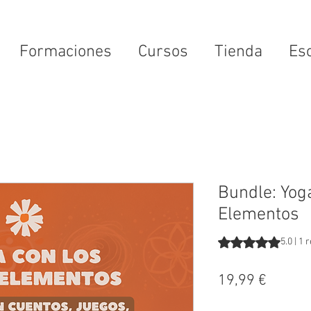
Formaciones
Cursos
Tienda
Es
Bundle: Yoga
Elementos
Según 1 reseña, la 
5.0 | 1
Precio
19,99 €