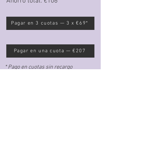
Ahorro total: €106
Pagar en 3 cuotas — 3 x €69*
Pagar en una cuota — €207
* Pago en cuotas sin recargo
disponible únicamente hasta el 31
de agosto. Los pagos se realizan una
vez al mes a partir de la fecha de
inscripción.
🎥 Grabaciones disponibles durante
12 meses
📚 Manual CAYLI en PDF + pack de
materiales