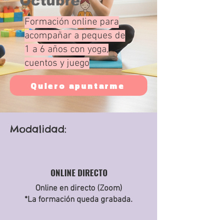
Octubre
Formación online para
acompañar a peques de
1 a 6 años con yoga,
cuentos y juego
Quiero apuntarme
Modalidad:
ONLINE DIRECTO
Online en directo (Zoom)
*La formación queda grabada.