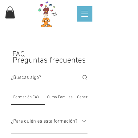
FAQ
Preguntas frecuentes
Formación CAYLI
Curso Familias
General
Suscripción mensual
¿Para quién es esta formación?
Para profes de yoga, maestras de