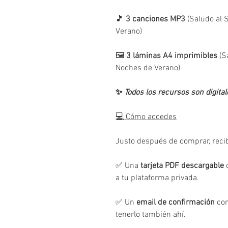
🎵
3 canciones MP3
(Saludo al S
Verano)
🖼️
3 láminas A4 imprimibles
(Sa
Noches de Verano)
✨
Todos los recursos son digital
💻 Cómo accedes
Justo después de comprar, recib
✅ Una
tarjeta PDF descargable
c
a tu plataforma privada.
✅ Un
email de confirmación
con
tenerlo también ahí.