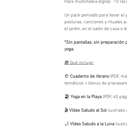
Pack multimedia digital · 10 re
Un pack pensado para llevar el y
posturas, canciones y rituales pa
el jardín, en el salón de casa o 
*Sin pantallas, sin preparación
yoga.
🎁 Qué incluye:
📒
Cuaderno de Verano
(PDF, má
temáticos + bonus de pranayam
🏖️
Yoga en la Playa
(PDF, 40 pág
🎬
Vídeo Saludo al Sol
ilustrado
🌙
Vídeo Saludo a la Luna
ilustr