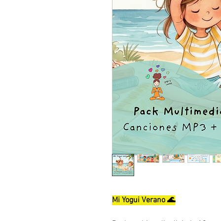
Mi Yogui Verano 🌊