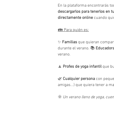
En la plataforma encontrarás to
descargarlos para tenerlos en 
directamente online
cuando quie
👪 Para quién es:
✨
Familias
que quieran compar
durante el verano. 📚
Educador
verano.
🧘
Profes de yoga infantil
que bu
🌿
Cualquier persona
con peques
amigas...) que quiera tener a 
🌞
Un verano lleno de yoga, cue