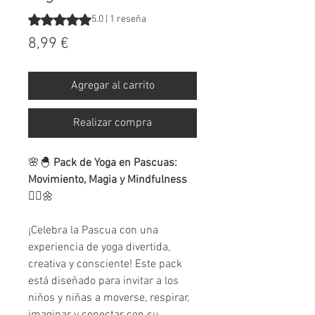
Según 1 reseña, la calificación es de 5.0 de 5 estrellas
5.0 | 1 reseña
Precio
8,99 €
Agregar al carrito
Realizar compra
🌸🐣
Pack de Yoga en Pascuas:
Movimiento, Magia y Mindfulness
🧘‍♀️🌼
¡Celebra la Pascua con una
experiencia de yoga divertida,
creativa y consciente! Este pack
está diseñado para invitar a los
niños y niñas a moverse, respirar,