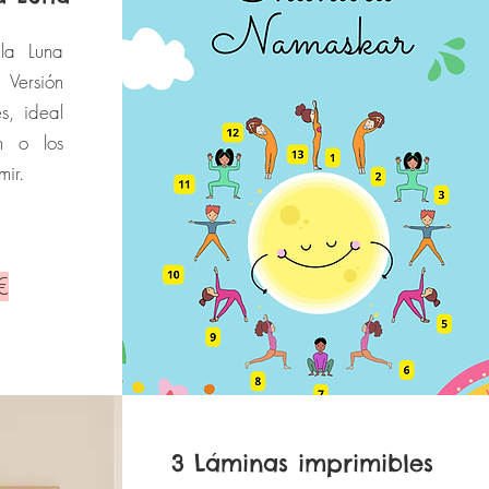
la Luna
 Versión
, ideal
n o los
mir.
€
3 Láminas imprimibles