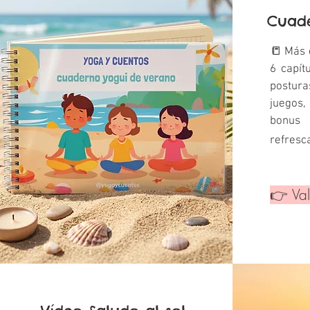
Cuad
📒 Más 
6 capít
postur
juegos
bonu
refresc
👉 Va