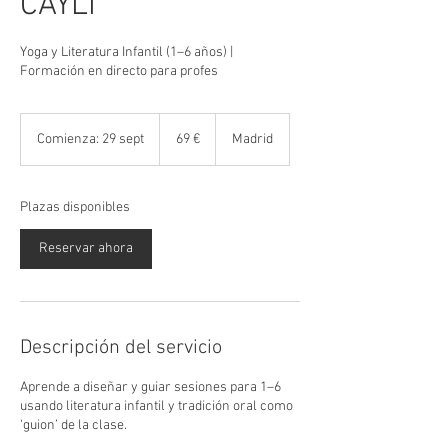
CAYLI
Yoga y Literatura Infantil (1–6 años) |
Formación en directo para profes
69
euros
Comienza: 29 sept
C
69 €
Madrid
o
m
i
Plazas disponibles
e
n
Reservar ahora
z
a
:
2
9
Descripción del servicio
s
e
p
Aprende a diseñar y guiar sesiones para 1–6
t
usando literatura infantil y tradición oral como
‘guion’ de la clase.