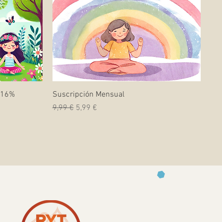
Vista rápida
n 16%
Suscripción Mensual
Precio
Precio de oferta
9,99 €
5,99 €