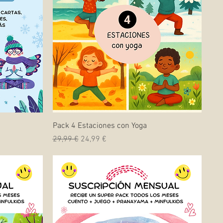
Vista rápida
Pack 4 Estaciones con Yoga
Precio
Precio de oferta
29,99 €
24,99 €