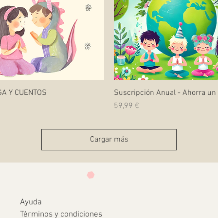
Vista rápida
Vista rápida
GA Y CUENTOS
Suscripción Anual - Ahorra u
Precio
59,99 €
Cargar más
Ayuda
Términos y condiciones