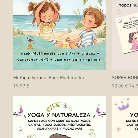
Vista rápida
Mi Yogui Verano: Pack Multimedia
SUPER BUN
Precio
Precio
Prec
19,99 €
90,00 €
74,