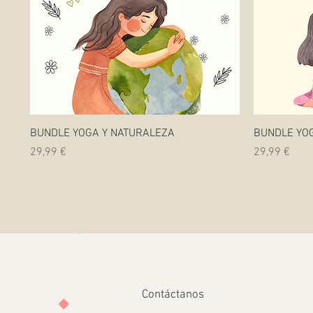
Vista rápida
BUNDLE YOGA Y NATURALEZA
BUNDLE YO
Precio
Precio
29,99 €
29,99 €
Contáctanos