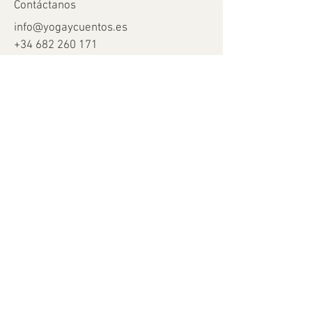
Contáctanos
info@yogaycuentos.es
+34 682 260 171
Ayuda
Términos y condiciones
Envío y devoluciones
Métodos de pago
FAQ